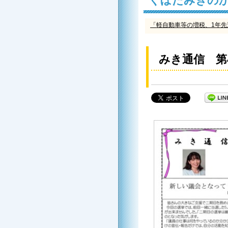
くぼたみきのか
「軽自動車等の増税、1年先送
みき通信 第