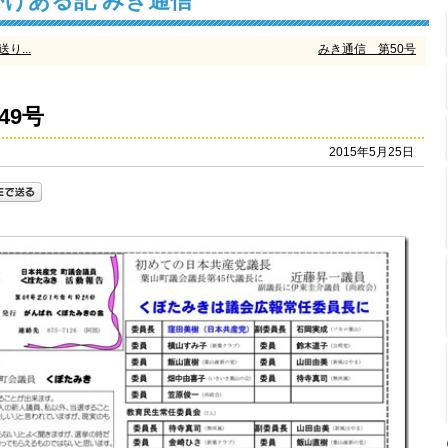
けある記 みき通信
り...
みき通信 第50号
49号
2015年5月25日