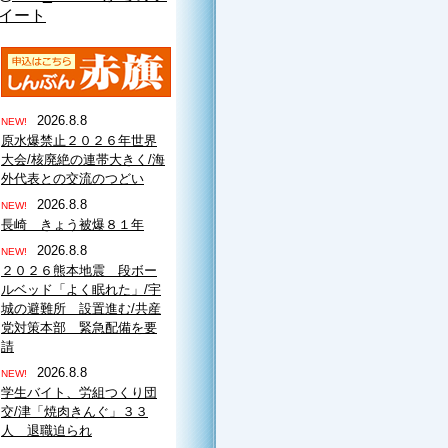
イート
2026.8.8
NEW!
原水爆禁止２０２６年世界
大会/核廃絶の連帯大きく/海
外代表との交流のつどい
2026.8.8
NEW!
長崎 きょう被爆８１年
2026.8.8
NEW!
２０２６熊本地震 段ボー
ルベッド「よく眠れた」/宇
城の避難所 設置進む/共産
党対策本部 緊急配備を要
請
2026.8.8
NEW!
学生バイト、労組つくり団
交/津「焼肉きんぐ」３３
人 退職迫られ