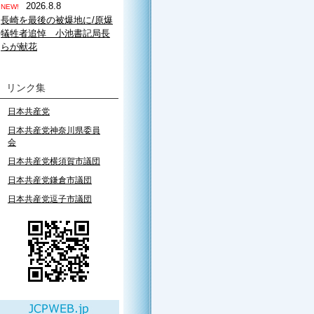
2026.8.8
NEW!
長崎を最後の被爆地に/原爆
犠牲者追悼 小池書記局長
らが献花
リンク集
日本共産党
日本共産党神奈川県委員
会
日本共産党横須賀市議団
日本共産党鎌倉市議団
日本共産党逗子市議団