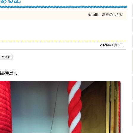
けある記
葉山町 新春のつどい
2026年1月3日
福神巡り