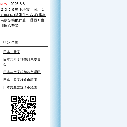
2026.8.8
NEW!
２０２６熊本地震 国、１
０年前の教訓生かさず/熊本
南病院機能停止 職員と白
川氏ら懇談
リンク集
日本共産党
日本共産党神奈川県委員
会
日本共産党横須賀市議団
日本共産党鎌倉市議団
日本共産党逗子市議団