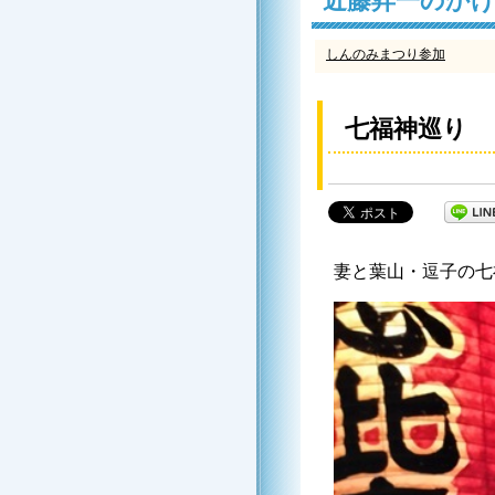
近藤昇一のか
しんのみまつり参加
七福神巡り
妻と葉山・逗子の七