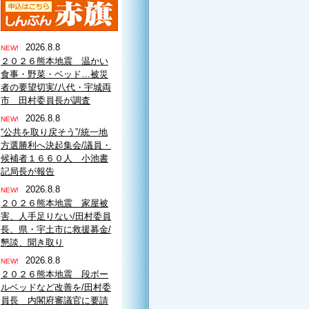
2026.8.8
NEW!
２０２６熊本地震 温かい
食事・野菜・ベッド…被災
者の要望切実/八代・宇城両
市 田村委員長が調査
2026.8.8
NEW!
“公共を取り戻そう”/統一地
方選勝利へ決起集会/議員・
候補者１６６０人 小池書
記局長が報告
2026.8.8
NEW!
２０２６熊本地震 家屋被
害、人手足りない/田村委員
長、県・宇土市に救援募金/
懇談、聞き取り
2026.8.8
NEW!
２０２６熊本地震 段ボー
ルベッドなど改善を/田村委
員長 内閣府審議官に要請