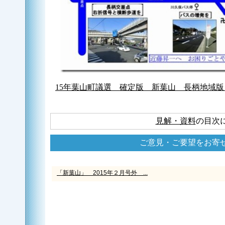
15年葉山町議選 確定版 新葉山 長柄地域版 カ
見解・資料
の目次
ご意見・ご要望をお寄
「新葉山」 2015年２月号外 ...