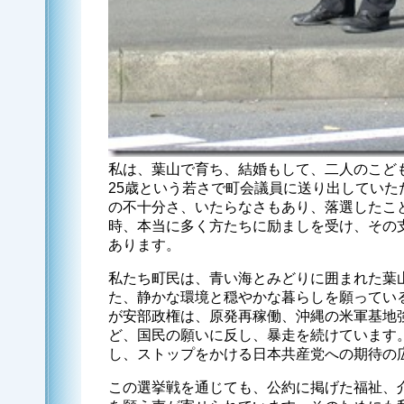
私は、葉山で育ち、結婚もして、二人のこど
25歳という若さで町会議員に送り出していた
の不十分さ、いたらなさもあり、落選したこ
時、本当に多く方たちに励ましを受け、その
あります。
私たち町民は、青い海とみどりに囲まれた葉
た、静かな環境と穏やかな暮らしを願ってい
が安部政権は、原発再稼働、沖縄の米軍基地強
ど、国民の願いに反し、暴走を続けています
し、ストップをかける日本共産党への期待の
この選挙戦を通じても、公約に掲げた福祉、