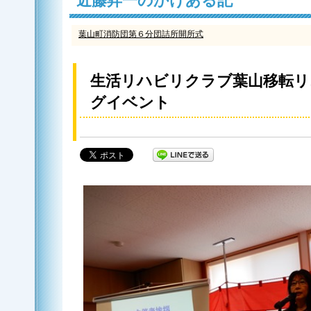
近藤昇一のかけある記
葉山町消防団第６分団詰所開所式
生活リハビリクラブ葉山移転リ
グイベント