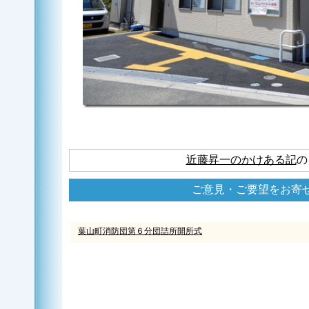
近藤昇一のかけある記
の
ご意見・ご要望をお寄
葉山町消防団第６分団詰所開所式