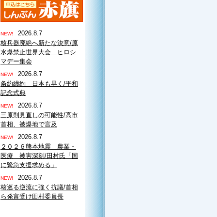
2026.8.7
NEW!
核兵器廃絶へ新たな決意/原
水爆禁止世界大会 ヒロシ
マデー集会
2026.8.7
NEW!
条約締約 日本も早く/平和
記念式典
2026.8.7
NEW!
三原則見直しの可能性/高市
首相、被爆地で言及
2026.8.7
NEW!
２０２６熊本地震 農業・
医療 被害深刻/田村氏「国
に緊急支援求める」
2026.8.7
NEW!
核巡る逆流に強く抗議/首相
ら発言受け田村委員長