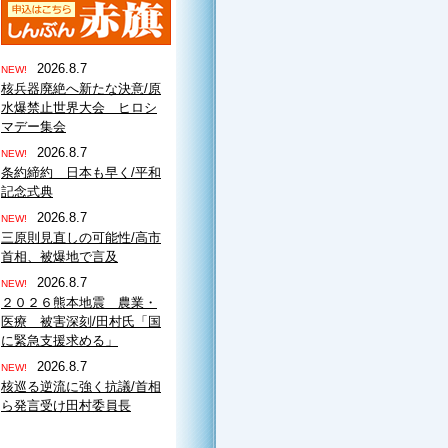
2026.8.7
NEW!
核兵器廃絶へ新たな決意/原
水爆禁止世界大会 ヒロシ
マデー集会
2026.8.7
NEW!
条約締約 日本も早く/平和
記念式典
2026.8.7
NEW!
三原則見直しの可能性/高市
首相、被爆地で言及
2026.8.7
NEW!
２０２６熊本地震 農業・
医療 被害深刻/田村氏「国
に緊急支援求める」
2026.8.7
NEW!
核巡る逆流に強く抗議/首相
ら発言受け田村委員長