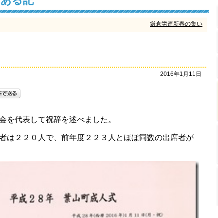
けある記
鎌倉労連新春の集い
2016年1月11日
会を代表して祝辞を述べました。
者は２２０人で、前年度２２３人とほぼ同数の出席者が